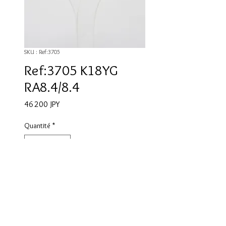
SKU : Ref:3705
Ref:3705 K18YG
RA8.4/8.4
Prix
46 200 JPY
Quantité
*
Ajouter au panier
K18YG ピアス