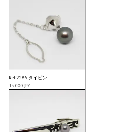
Ref:2286 タイピン
Prix
15 000 JPY