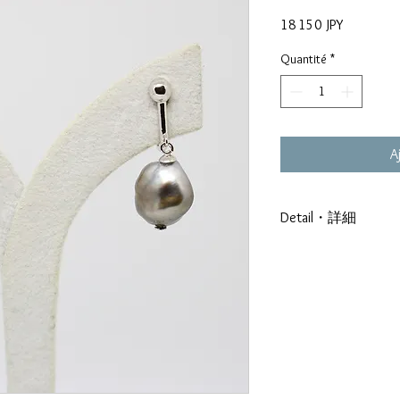
Prix
18 150 JPY
Quantité
*
A
Detail・詳細
Français
Monture : Argent 9
Diametre :
Forme : Keshis
Qualité :
Couleur : Gris Aub
Origine : Gambier-R
日本語