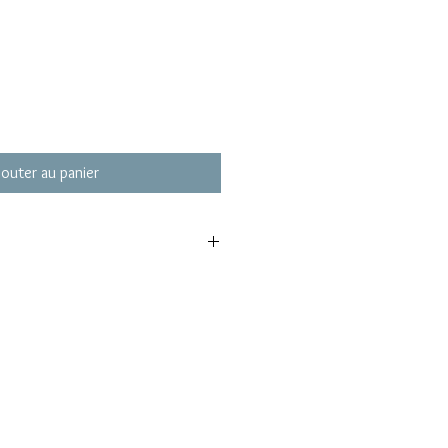
jouter au panier
25
ergine
ikitea Polynésie Française