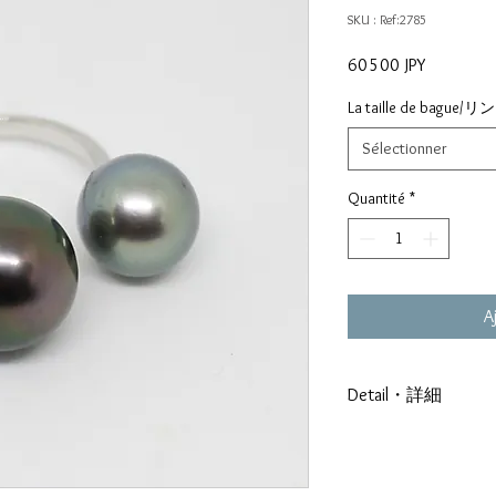
SKU : Ref:2785
Prix
60 500 JPY
La taille de bague/
Sélectionner
Quantité
*
A
Detail・詳細
Français
Monture : Argent 9
Diametre : 9.7/11.