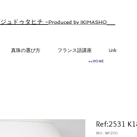
ジュドゥタヒチ -
Produced by IKIMASHO
真珠の選び方
フランス語講座
Link
<<HOME
Ref:2531 K
SKU : Ref:2531