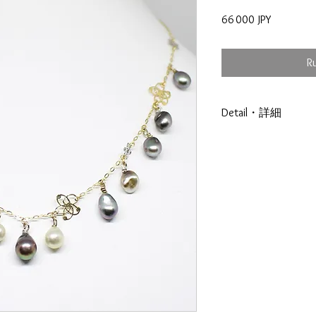
Prix
66 000 JPY
R
Detail・詳細
Français
Monture : Or 750/O
Diametre :
Forme :Keshis
Qualité :
Couleur :Multi-Coul
Origine : Gambier-R
日本語
金具：K18YG/K18
サイズ:
形：ケシ
品質 :