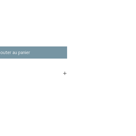
jouter au panier
Surface C
rgine
ikitea Polynésie Française