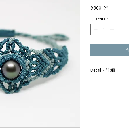
Prix
9 900 JPY
Quantité
*
A
Detail・詳細
Français
Monture : Cotton
Diametre : 11.1mm
Forme : Ronde
Qualité : Lustre B 
Couleur :Vert Aube
Origine : Gambier-R
日本語