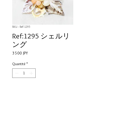
SKU : Ref:1295
Ref:1295 シェルリ
ング
Prix
3 500 JPY
Quantité
*
Ajouter au panier
タヒチの職人さんが貝殻を採取し
て、一つ一つ手作りした一点もの