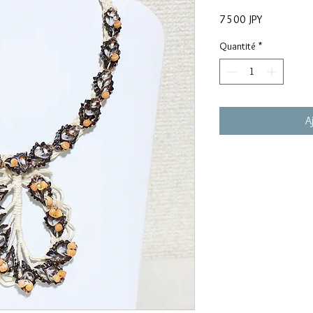
Prix
7 500 JPY
Quantité
*
A