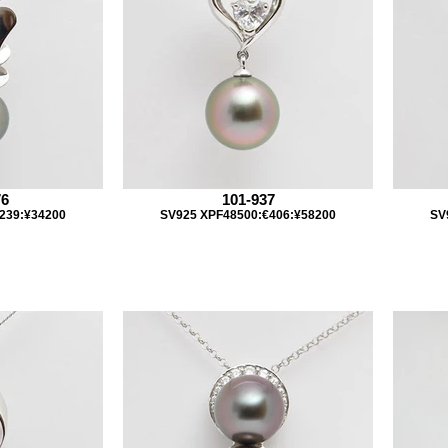
76
101-937
239:¥34200
SV925 XPF48500:€406:¥58200
SV