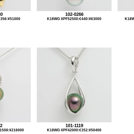
80
102-0266
356:¥51000
K18WG XPF52500:€440:¥63000
K18W
82
101-1119
1508:¥216000
K18WG XPF42000:€352:¥50400