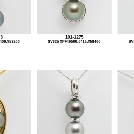
73
101-1275
406:¥58200
SV925 XPF49500:€415:¥59400
SV